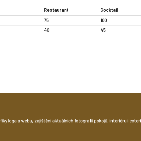
Restaurant
Cocktail
75
100
40
45
y loga a webu, zajištění aktuálních fotografií pokojů, interiéru i exteri