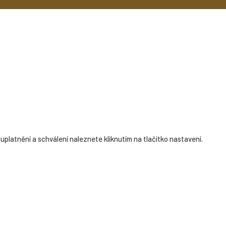
uplatnění a schválení naleznete kliknutím na tlačítko nastavení.