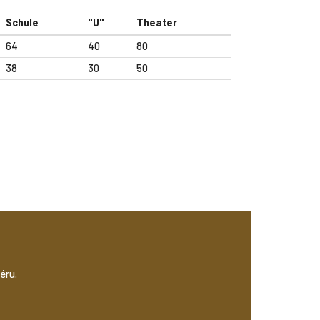
Schule
"U"
Theater
64
40
80
38
30
50
éru.