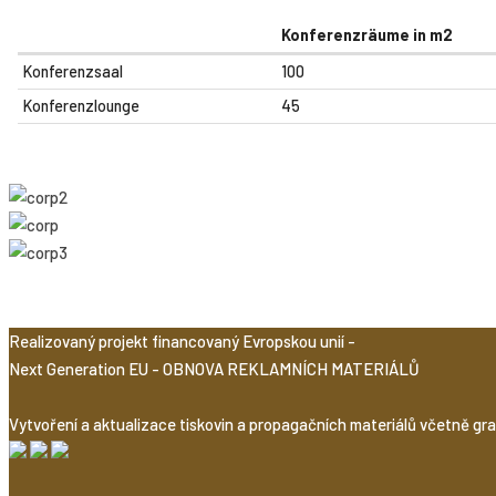
Konferenzräume in m2
Konferenzsaal
100
Konferenzlounge
45
Realizovaný projekt financovaný Evropskou unií -
Next Generation EU - OBNOVA REKLAMNÍCH MATERIÁLŮ
Vytvoření a aktualizace tiskovin a propagačních materiálů včetně grafik