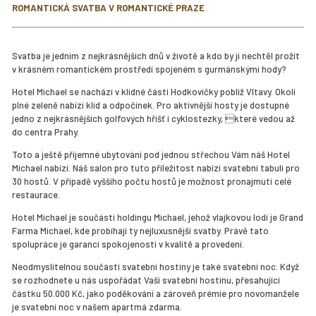
ROMANTICKÁ SVATBA V ROMANTICKÉ PRAZE
Svatba je jedním z nejkrásnějších dnů v životě a kdo by ji nechtěl prožít
v krásném romantickém prostředí spojeném s gurmánskými hody?
Hotel Michael se nachází v klidné části Hodkovičky poblíž Vltavy. Okolí
plné zeleně nabízí klid a odpočinek. Pro aktivnější hosty je dostupné
jedno z nejkrásnějších golfových hřišť i cyklostezky, které vedou až
do centra Prahy.
Toto a ještě příjemné ubytování pod jednou střechou Vám náš Hotel
Michael nabízí. Náš salon pro tuto příležitost nabízí svatební tabuli pro
30 hostů. V případě vyššího počtu hostů je možnost pronajmutí celé
restaurace.
Hotel Michael je součástí holdingu Michael, jehož vlajkovou lodí je Grand
Farma Michael, kde probíhají ty nejluxusnější svatby. Právě tato
spolupráce je garancí spokojenosti v kvalitě a provedení.
Neodmyslitelnou součástí svatební hostiny je také svatební noc. Když
se rozhodnete u nás uspořádat Vaši svatební hostinu, přesahující
částku 50.000 Kč, jako poděkování a zároveň prémie pro novomanžele
je svatební noc v našem apartmá zdarma.