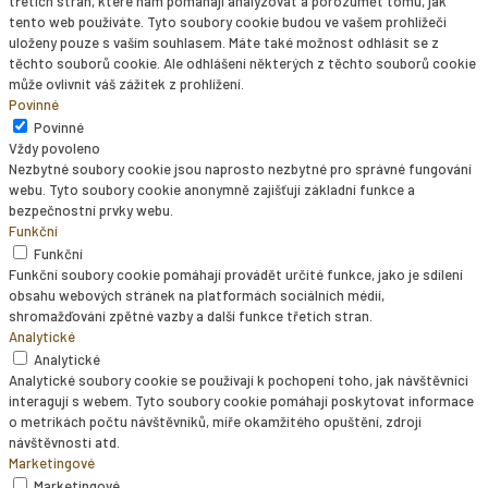
třetích stran, které nám pomáhají analyzovat a porozumět tomu, jak
tento web používáte. Tyto soubory cookie budou ve vašem prohlížeči
uloženy pouze s vaším souhlasem. Máte také možnost odhlásit se z
těchto souborů cookie. Ale odhlášení některých z těchto souborů cookie
může ovlivnit váš zážitek z prohlížení.
Povinné
Povinné
Vždy povoleno
Nezbytné soubory cookie jsou naprosto nezbytné pro správné fungování
webu. Tyto soubory cookie anonymně zajišťují základní funkce a
bezpečnostní prvky webu.
Funkční
Funkční
Funkční soubory cookie pomáhají provádět určité funkce, jako je sdílení
obsahu webových stránek na platformách sociálních médií,
shromažďování zpětné vazby a další funkce třetích stran.
Analytické
Analytické
Analytické soubory cookie se používají k pochopení toho, jak návštěvníci
interagují s webem. Tyto soubory cookie pomáhají poskytovat informace
o metrikách počtu návštěvníků, míře okamžitého opuštění, zdroji
návštěvnosti atd.
Marketingové
Marketingové