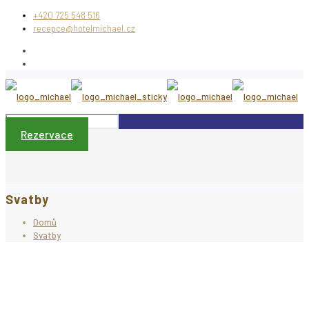
+420 725 548 516
recepce@hotelmichael.cz
Rezervace
Svatby
Domů
Svatby