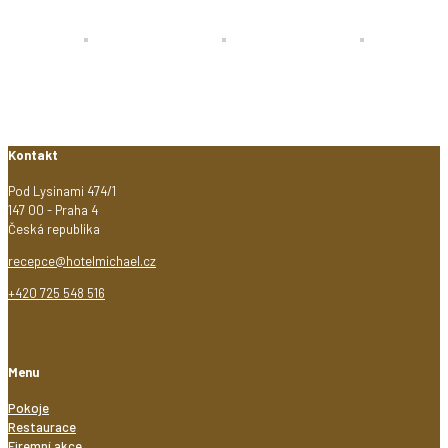
Kontakt
Pod Lysinami 474/1
147 00 - Praha 4
Česká republika
recepce@hotelmichael.cz
+420 725 548 516
Menu
Pokoje
Restaurace
Firemní akce