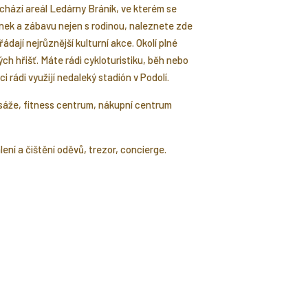
nachází areál Ledárny Bráník, ve kterém se
inek a zábavu nejen s rodinou, naleznete zde
ádají nejrůznější kulturní akce. Okolí plné
ých hřišť. Máte rádi cykloturistiku, běh nebo
 rádi využijí nedaleký stadión v Podolí.
masáže, fitness centrum, nákupní centrum
hlení a čištění oděvů, trezor, concierge.