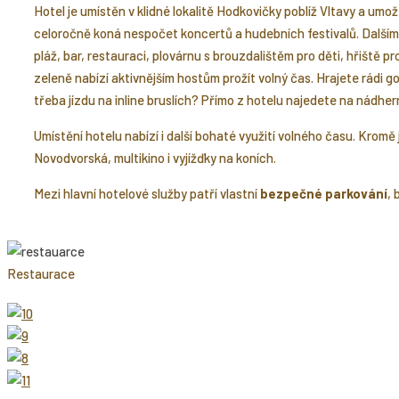
Hotel je umístěn v klidné lokalitě Hodkovičky poblíž Vltavy a umo
celoročně koná nespočet koncertů a hudebních festivalů. Dalším a
pláž, bar, restauraci, plovárnu s brouzdalištěm pro děti, hřiště pr
zeleně nabízí aktivnějším hostům prožít volný čas. Hrajete rádi g
třeba jízdu na inline bruslích? Přímo z hotelu najedete na nádhern
Umístění hotelu nabízí i další bohaté využití volného času. Kromě
Novodvorská, multikino i vyjížďky na koních.
Mezi hlavní hotelové služby patří vlastní
bezpečné parkování
,
Restaurace