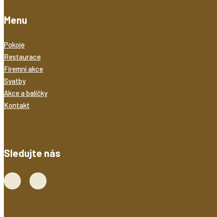
Menu
Pokoje
Restaurace
Firemní akce
Svatby
Akce a balíčky
Kontakt
Sledujte nás